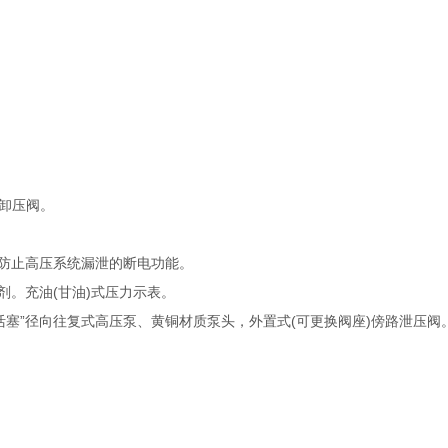
卸压阀。
防止高压系统漏泄的断电功能。
(
)
剂。充油
甘油
式压力示表。
”
(
)
活塞
径向往复式高压泵、黄铜材质泵头，外置式
可更换阀座
傍路泄压阀