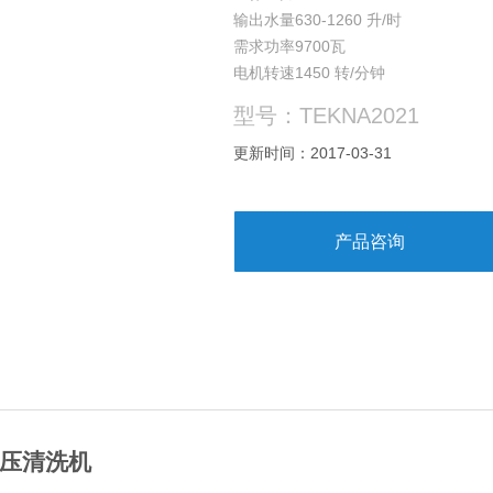
输出水量630-1260 升/时
需求功率9700瓦
电机转速1450 转/分钟
进水/出水大温度40℃/140℃
型号：TEKNA2021
柴油箱/清洁剂箱/阻垢剂箱容积22/22/2
大耗油量/锅炉功率6.6升/小时-58千瓦
更新时间：2017-03-31
机器尺寸/重量1250*690*890/158公斤
产品咨询
压清洗机