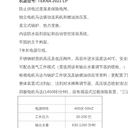
机器型号: TEKNA 2021 LP
防止供电过度落差保险电闸。
独立电机马达驱动送风机和燃油加压泵。
直立式锅炉、热力变换。
内设防水垢剂容缸和自动管控添加系统。
牢固的主干构架。
7
米
长电源引线。
40
不锈钢材质的高压及低压阀件。高容许进水温度达
℃
。安全
可配合蒸气工作模式（需选用设有输出水量调节器的喷枪。）
检视电机马达与锅炉工作状况及缺燃油供应等资料；更配置了
整体装置式洁剂缸、洁剂对水稀释调节器、高压状态喷射清洁
(1450
/
)
“
四极电机马达
转
分钟
，设有感温式过载保险装置。
三
技术数据
Tekna 2021LP
电源特性
400
伏
-50HZ
工作压力
30-200
巴
输出水量
630-1260
升
/
时