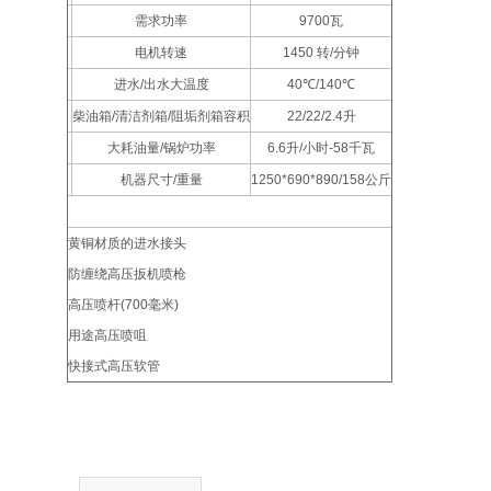
需求功率
9700
瓦
电机转速
1450
转
/
分钟
进水
/
出水大温度
40
℃
/140
℃
柴油箱
/
清洁剂箱
/
阻垢剂箱容积
22/22/2.4
升
大耗油量
/
锅炉功率
6.6
升
/
小时
-58
千瓦
机器尺寸
/
重量
1250*690*890/158
公斤
标准配套辅件表
黄铜材质的进水接头
防缠绕高压扳机喷枪
高压喷杆
(700
毫米
)
用途高压喷咀
快接式高压软管