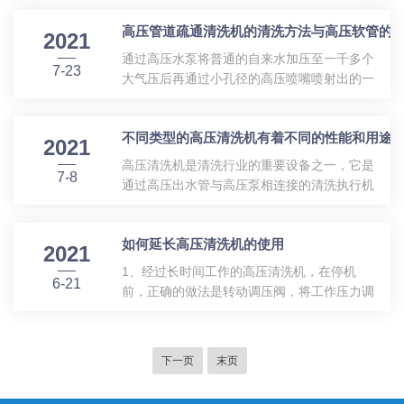
冷水高压清洗机的开关定在‘关’位置，如果是使
的一股水流。由于高压水射流打击固体物料的*
用延长电源线，插头和插座须是防水结构的。
高压管道疏通清洗机的清洗方法与高压软管的
机理，因此在一定条件下，在一些用金属刀无
2021
5、连接冷水高压清洗机出水管，把冷水高压
法发挥效能的场合，高压水射流便显示出了*的
通过高压水泵将普通的自来水加压至一千多个
清洗机胶管的插入接头端与机具...
7-23
优点。它对固体表面的破坏，不仅仅是正向的
大气压后再通过小孔径的高压喷嘴喷射出的一
打击作用，而且还有切向的冲击作用。当射流
股能量高度集中的射流束，也就是我们常说的
射向固体壁面后，即转为切向流，这种高速切
高压水射流，高压水射流具有巨大的打击能力,
向流挟带被剥离下来的破碎物一起冲刷其表
不同类型的高压清洗机有着不同的性能和用途
工作压力500公斤，水流量每分钟22升，采用
2021
面，从而提高了清洗和除垢效果。此外，当固
三陶瓷柱塞曲轴泵，低速电机，机身紧凑四脚
高压清洗机是清洗行业的重要设备之一，它是
体表面有裂隙时，射流就产生“水楔”作用，...
7-8
轮装配移动轻便。高压管道疏通清洗机用于疏
通过高压出水管与高压泵相连接的清洗执行机
通和清除管道中的严重堵塞物和污垢。高压柱
构，从而达到清洁的目的。不同类型的高压清
塞泵由汽车发动机驱动。利用高压水射流产生
洗机有着不同的性能和用途，选择和搭配好
的反作用力，带动喷嘴带动橡胶管在管路中向
如何延长高压清洗机的使用
了，才能充分发挥高压清洗设备的清洗效能和
2021
前运动，清除管路中的污垢。当喷水器到达管
作用。相对而言，高压清洗机的用途比较广
1、经过长时间工作的高压清洗机，在停机
道的另一端时，橡胶管在卷盘张力的作...
6-21
泛，其构造也都是标准件，由管道、高压喷
前，正确的做法是转动调压阀，将工作压力调
头、高压喷嘴组成。高压喷嘴的口径有大小之
小，待其风机再工作3-6分钟后再关机，电源内
分，以适应不同的清洗对象。另外，管道也有
部热量及时散出。2、要尽量避免高压清洗机
长短之分，以适应不同的用户需求。另一种是
的剧烈震动。3、保持高压清洗机的清洁，不
下一页
末页
旋转型高压清洗机，它主要用在清洗各类管道
使用的时候要及时关掉电源。4、高压控制柜
内壁上，在原有的设备上安装旋转高压喷头，
的进风口处不能进水以及其他液体。否则会对
喷头上...