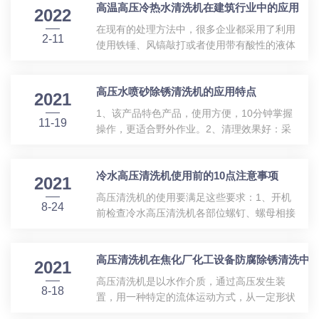
高温高压冷热水清洗机在建筑行业中的应用
冷水高压清洗机等因其工作做快，操作方便，
2022
适用于各种场。应用场所不一样，水源的选取
在现有的处理方法中，很多企业都采用了利用
2-11
也不尽相同。水源选取有以下几种方式：1、
使用铁锤、风镐敲打或者使用带有酸性的液体
市政自来水，在室内清洗高压清洗机的进水管
来清除搅拌机、下料口、泵车、罐车上积存的
直接接上自来水。水质和高压清洗机正常水流
水泥块(垢)，这种方法不仅仅会增加企业在这
供应。2、循环水，也就是高压清洗机喷出的
高压水喷砂除锈清洗机的应用特点
一方面的人工成本，对于搅拌设备本身来说也
2021
水循环利用，要注意喷出的水的纯洁度，特别
是极为不利的，使用铁锤、风镐敲打会给搅拌
1、该产品特色产品，使用方便，10分钟掌握
清洗用过的水，水经过严格过滤，达到使用
11-19
设备表面的敲打带来凹凸不平，脱漆以及对搅
操作，更适合野外作业。2、清理效果好：采
标...
拌设备的腐蚀作用，无形之中缩短了搅拌设备
用高压水作为磨料的加速动力，配合干式供料
的使用。在使用高压清洗机时，我们只需先将
系统，使清理较一般喷沙设备成倍提高。3、
一根水管接到高压清洗机上，然后开启高压清
冷水高压清洗机使用前的10点注意事项
处理效果好：该系统对任何氧化表面、锈蚀表
2021
洗机电源，将泵内和枪柄内的空气排干，打开
面、涂覆表面均具有较佳的清理效果，清理后
高压清洗机的使用要满足这些要求：1、开机
水源，调节实际所需要的工作压力和水流量...
8-24
可达到Sa3级。通过更换磨料可以获得所需要
前检查冷水高压清洗机各部位螺钉、螺母相接
的梨面和各种活性表面，是表面涂覆工艺前处
处是否有松动的现象。2、检查冷水高压清洗
理的好选择，针对特殊工艺，可采用不同的磨
机管接头和高压胶管是否有破损，如发现损坏
料来控制。4、机动灵活：该系统的高压水发
高压清洗机在焦化厂化工设备防腐除锈清洗中
要及时更换掉，以免发生突然爆裂造成危险。
2021
生装置和供料装置均可方便地移动。5、应用
3、间歇时间过长时(过10分钟)，应关闭冷水高
高压清洗机是以水作介质，通过高压发生装
领域广：该系统适用于清理大型金属结构...
8-18
压清洗机电源开头，打开冷水高压清洗机喷枪
置，用一种特定的流体运动方式，从一定形状
阀，将压力*释放掉。4、连接插座时，必须将
的喷嘴中以很快的速度喷射出来能量高度集中