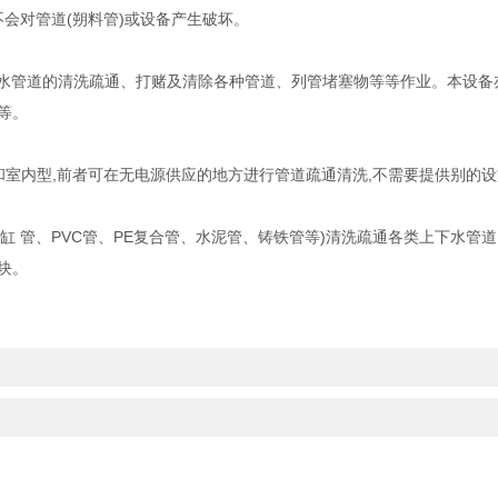
会对管道(朔料管)或设备产生破坏。
合下水管道的清洗疏通、打赌及清除各种管道、列管堵塞物等等作业。本设
等。
内型,前者可在无电源供应的地方进行管道疏通清洗,不需要提供别的设
 管、PVC管、PE复合管、水泥管、铸铁管等)清洗疏通各类上下水管
块。