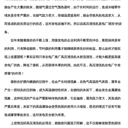
烧会产生大量的粉灰，随烟气通过空气预热器时，由于长时间的运行，造成冷端零件
堵灰是非常严重的，当烟气阻力变大，排烟温度提高时，就会导致风机电流变大，从
而造成机组负荷运行的状态，这对发电设施不利。所以说
高压清洗机
是电厂清洗*的设
备。
近年来随着煤价的不断上涨，用煤发电的企业利润不断受到冲击，要想保持原有
的利润，只有降低能耗，节约煤的利用量才能继续获得良好的收益。那么如何才能实
现上述愿望呢？事实证明只有在电厂推广高压清洗机水射流清洗，才能大幅度提高煤
发电厂的热，降低了煤耗，从而获得丰厚的利润。由此可见，高压清洗机在电厂中发
挥着*的作用！
煤粉在炉膛内燃烧的过程中，也会产生结渣现象，在热气高温段气表面，通常会
产生一层结实的沉积物，成为高温烧结性积灰，在烧结的灰垢下，就会发生金属腐蚀
现象，这种状况的产生会严重影响传热的效果，引起偏差，通风阻力变大，其造成的
严重后果是，灰垢下的高温腐蚀会使受热面的使用大大缩短，恶劣的情况下还有可能
造成爆管事故发生，这对发电安全较为有害。
上述情况经高压清洗机处理后，就能使问题迎刃而解，这不仅能够使除受热面结