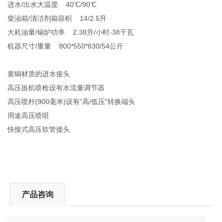
进水/出水大温度 40℃/90℃
柴油箱/清洁剂箱容积 14/2.5升
大耗油量/锅炉功率 2.38升/小时-38千瓦
机器尺寸/重量 800*550*830/54公斤
黄铜材质的进水接头
高压扳机喷枪设有水流量调节器
高压喷杆(900毫米)设有“高/低压”转换端头
用途高压喷咀
快接式高压软管接头
产品咨询