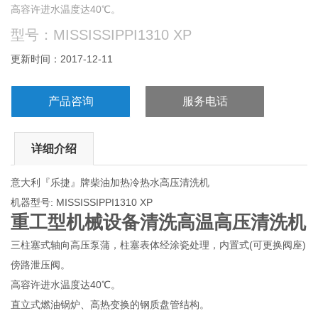
高容许进水温度达40℃。
直立式燃油锅炉、高热变换的钢质盘管结构。
型号：MISSISSIPPI1310 XP
不锈钢材质的高压及低压阀件。
更新时间：2017-12-11
安全卸压阀。
可调恒温器。
充油（甘油）式压力示表。
产品咨询
服务电话
随喷枪作动的自动开关,并配置了24伏延迟作动电子检查系统。
整体装置式洁剂缸。
据人体工程要求而装置的推手柄及高强度的防撞机体壳件。
详细介绍
5米长电源引线。
意大利『乐捷』牌柴油加热冷热水高压清洗机
机器型号: MISSISSIPPI1310 XP
重工型机械设备清洗高温高压清洗机
三柱塞式轴向高压泵蒲，柱塞表体经涂瓷处理，内置式(可更换阀座)
傍路泄压阀。
高容许进水温度达40℃。
直立式燃油锅炉、高热变换的钢质盘管结构。