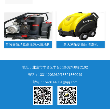
畜牧养殖消毒高压热水清洗机
意大利乐捷高压清洗机
地址：北京市丰台区丰台北路32号8幢C102
电话：13311203969/13521560049
邮箱：1548144951@qq.com
高温饱和蒸汽清洗机