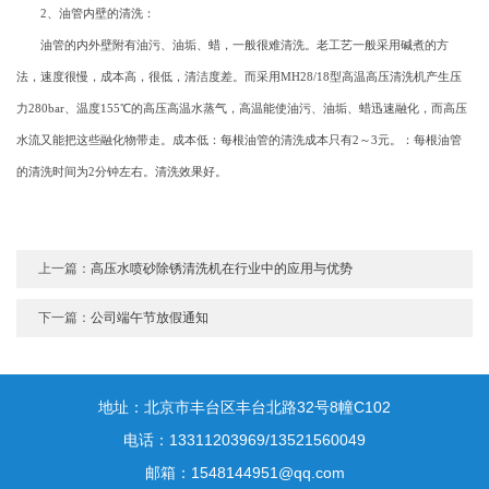
2、油管内壁的清洗：
油管的内外壁附有油污、油垢、蜡，一般很难清洗。老工艺一般采用碱煮的方
法，速度很慢，成本高，很低，清洁度差。而采用MH28/18型高温高压清洗机产生压
力280bar、温度155℃的高压高温水蒸气，高温能使油污、油垢、蜡迅速融化，而高压
水流又能把这些融化物带走。成本低：每根油管的清洗成本只有2～3元。：每根油管
的清洗时间为2分钟左右。清洗效果好。
上一篇：
高压水喷砂除锈清洗机在行业中的应用与优势
下一篇：
公司端午节放假通知
地址：北京市丰台区丰台北路32号8幢C102
电话：13311203969/13521560049
邮箱：1548144951@qq.com