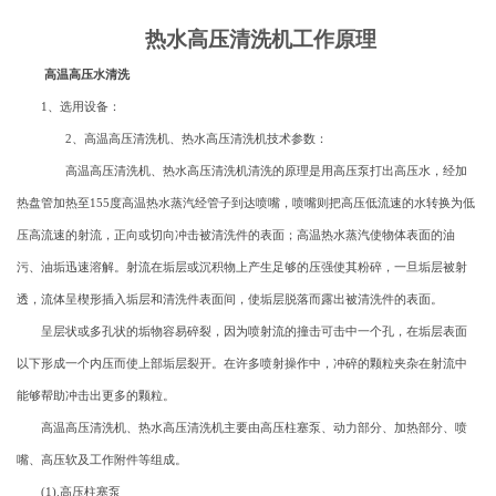
热水高压清洗机工作原理
高温高压水清洗
1、选用设备：
2、高温高压清洗机、热水高压清洗机技术参数：
高温高压清洗机、热水高压清洗机清洗的原理是用高压泵打出高压水，经加
热盘管加热至155度高温热水蒸汽经管子到达喷嘴，喷嘴则把高压低流速的水转换为低
压高流速的射流，正向或切向冲击被清洗件的表面；高温热水蒸汽使物体表面的油
污、油垢迅速溶解。射流在垢层或沉积物上产生足够的压强使其粉碎，一旦垢层被射
透，流体呈楔形插入垢层和清洗件表面间，使垢层脱落而露出被清洗件的表面。
呈层状或多孔状的垢物容易碎裂，因为喷射流的撞击可击中一个孔，在垢层表面
以下形成一个内压而使上部垢层裂开。在许多喷射操作中，冲碎的颗粒夹杂在射流中
能够帮助冲击出更多的颗粒。
高温高压清洗机、热水高压清洗机主要由高压柱塞泵、动力部分、加热部分、喷
嘴、高压软及工作附件等组成。
(1).高压柱塞泵