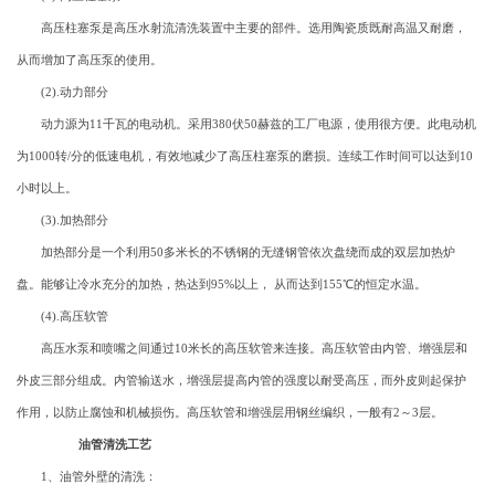
高压柱塞泵是高压水射流清洗装置中主要的部件。选用陶瓷质既耐高温又耐磨，
从而增加了高压泵的使用。
(2).动力部分
动力源为11千瓦的电动机。采用380伏50赫兹的工厂电源，使用很方便。此电动机
为1000转/分的低速电机，有效地减少了高压柱塞泵的磨损。连续工作时间可以达到10
小时以上。
(3).加热部分
加热部分是一个利用50多米长的不锈钢的无缝钢管依次盘绕而成的双层加热炉
盘。能够让冷水充分的加热，热达到95%以上， 从而达到155℃的恒定水温。
(4).高压软管
高压水泵和喷嘴之间通过10米长的高压软管来连接。高压软管由内管、增强层和
外皮三部分组成。内管输送水，增强层提高内管的强度以耐受高压，而外皮则起保护
作用，以防止腐蚀和机械损伤。高压软管和增强层用钢丝编织，一般有2～3层。
油管清洗工艺
1、油管外壁的清洗：