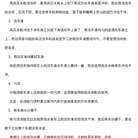
用高压水枪清洗时，要用高压水枪从上到下将泥沙从车身表面冲掉。然后再清洗车
的后部，后洗下部。要注意将车轮和制动盘、翼子板和栅网上所沾的泥巴冲洗干净。
2
、洗车液
高压水枪冲洗干净车身之后接下来该给车上液了，将洗车液均匀的泼洒在车身之
上，然后用多功能的高压洗车机或者是手工的将洗车液擦拭均匀，不要使用洗衣粉、
肥皂等。
3
、用洗车海绵擦拭车身
就是用洗车海绵将车上的洗车液在车身上擦拭一遍，然后使用高压水枪将车冲洗干
净。
4
、污渍
仔细清除车身上还残留的一些污渍，这需要使用除垢水来配合使用。
注意：在清除污渍时要沿着与汽车行驶相垂直的方向来擦拭。
5
、将车身水分擦干
将污渍清除完以后就用清水将车上的洗车液全部清洗干净。然后将水分擦干，要在
擦干之后整个车都没有水迹。
掌握以上的清洗步骤，正确操作高压清洗机，才能给爱车养护，实现。