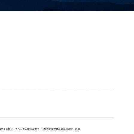
当流量的进水，
工作中
应
水箱供水充足，过滤器必须定期检查
是否
堵塞
、
损坏。