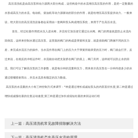
高压清洗机是由高压泵和动力源两大部分构成，这些构造中的水流增压高压泵的作用，是把一定数量的
水形成高压力的水流。电动机、柴油机等动力源驱动的部分的作用，就是给增压高压泵提供动力。一般来
说，绝大部分的高压清洗设备都会采用由一套阀和泵头构成增压系统，来用于产生高压水流。
首先，经过柱塞作用把水压入进水阀，并且给它加压使它通过出水阀。阀门的用途就是防止水流向
回倒流，这样来控制水通过高压泵。这里面的阀门的构成是弹簧和支架，就是借助阀门两侧不同的压力
差，来完成水流压力的操作。当水流作用在阀门上的压力大于弹簧所能承受的压力时，阀门就会打开。反
过来说，在相反的冲程运作时，水流能自动把支架挤在阀门的座上，阀门关闭，这样就可以防止水的回
流。我们可以了解高压泵的工作参数，就是每分钟的流量和压力，用来表示高压泵在一分钟内使多少的水
通过喷嘴喷射而出，并且水流具有额定的压力数值。
高压泵的水流量的大小有三种控制方式来调节：*种是通过增长或减短泵头的内部直径长度;第二种是通过
增快或减慢柱塞的往复运动速度;第三种是通过加长或缩短柱塞的来回运动行程
上一篇：
高压清洗机常见故障排除解决方法
下一篇：
高压清洗机产生高压水流的原理