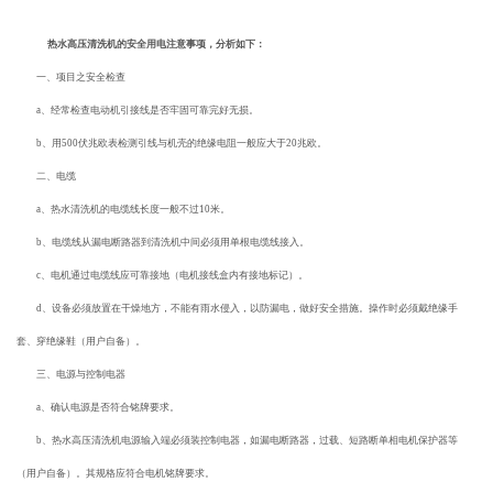
热水高压清洗机的安全用电注意事项，分析如下：
一、项目之安全检查
a、经常检查电动机引接线是否牢固可靠完好无损。
b、用500伏兆欧表检测引线与机壳的绝缘电阻一般应大于20兆欧。
二、电缆
a、热水清洗机的电缆线长度一般不过10米。
b、电缆线从漏电断路器到清洗机中间必须用单根电缆线接入。
c、电机通过电缆线应可靠接地（电机接线盒内有接地标记）。
d、设备必须放置在干燥地方，不能有雨水侵入，以防漏电，做好安全措施。操作时必须戴绝缘手
套、穿绝缘鞋（用户自备）。
三、电源与控制电器
a、确认电源是否符合铭牌要求。
b、热水高压清洗机电源输入端必须装控制电器，如漏电断路器，过载、短路断单相电机保护器等
（用户自备）。其规格应符合电机铭牌要求。