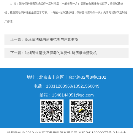
c、注：漏电保护器安装或运行一定时期后（一般每隔一月）需要在合闸通电状态下，按动试验按
钮，检查漏电保护性能是否正常可靠。（每按一次试验按钮，保护器均应动作一次）失常时就卸下送制造
厂修理。
上一篇：
高压清洗机的适用范围与注意事项
下一篇：
油烟管道清洗及保养的重要性 厨房烟道清洗机
地址：北京市丰台区丰台北路32号8幢C102
电话：13311203969/13521560049
邮箱：1548144951@qq.com
版权所有 © 2019 北京四正天元科贸有限公司
京ICP备18000377号-2
技术支